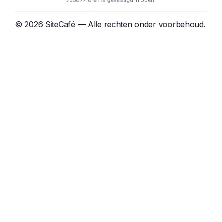
75587718 en is gevestigd in Uden.
© 2026 SiteCafé — Alle rechten onder voorbehoud.