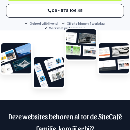
‪06 - 578 106 45‬
Geheel vrijblijvend
Offerte binnen 1 werkdag
Werk met professionals
Deze websites behoren al tot de SiteCafé
familie, kom jij erbij?