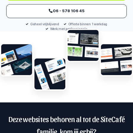
‪06 - 578 106 45‬
Geheel vrijblijvend
Offerte binnen 1 werkdag
Werk met professionals
Deze websites behoren al tot de SiteCafé
familie, kom jij erbij?