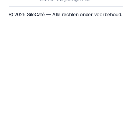
75587718 en is gevestigd in Uden.
© 2026 SiteCafé — Alle rechten onder voorbehoud.