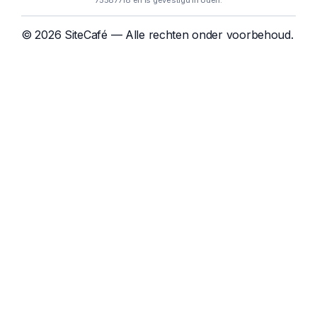
75587718 en is gevestigd in Uden.
© 2026 SiteCafé — Alle rechten onder voorbehoud.