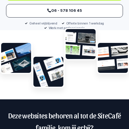
‪06 - 578 106 45‬
Geheel vrijblijvend
Offerte binnen 1 werkdag
Werk met professionals
Deze websites behoren al tot de SiteCafé
familie, kom jij erbij?