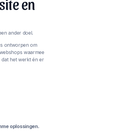
site en
een ander doel.
p is ontworpen om
ot webshops waarmee
 dat het werkt én er
imme oplossingen.