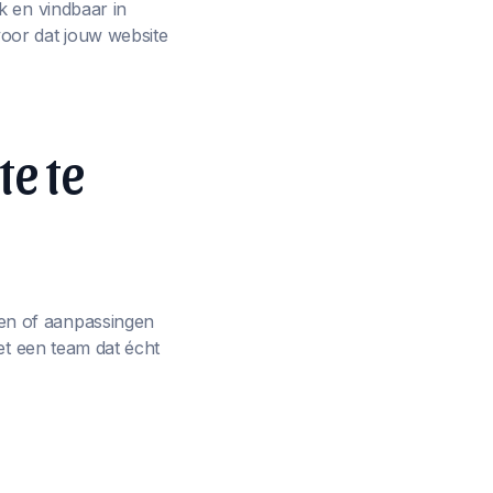
k en vindbaar in
oor dat jouw website
te te
en of aanpassingen
et een team dat écht