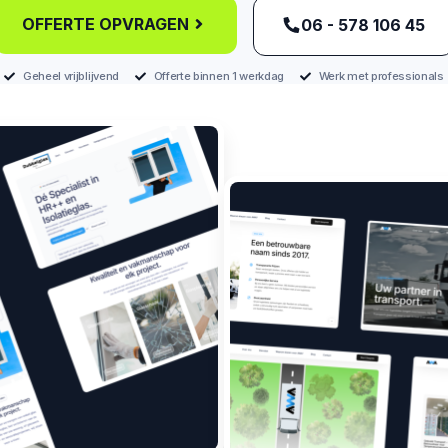
OFFERTE OPVRAGEN
‪06 - 578 106 45‬
Geheel vrijblijvend
Offerte binnen 1 werkdag
Werk met professionals