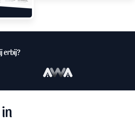
j erbij?
 in