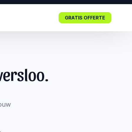
GRATIS OFFERTE
Blog
ersloo.
Lees nu: De impact van SEO in
de kern.
jouw