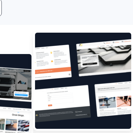
Leadgeneratie
Boost jouw bedrijf met
meer klanten.