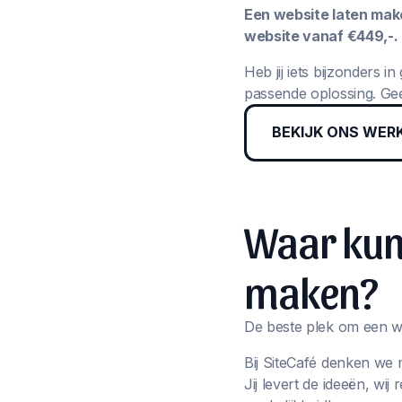
Een website laten maken
website vanaf €449,-.
Heb jij iets bijzonders 
passende oplossing. Gee
BEKIJK ONS WER
Waar kun 
maken?
De beste plek om een we
Bij SiteCafé denken we 
Jij levert de ideeën, wi