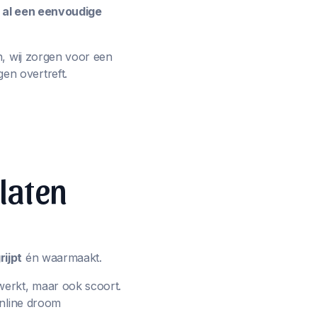
e al een eenvoudige
n, wij zorgen voor een
en overtreft.
 laten
ijpt
én waarmaakt.
werkt, maar ook scoort.
online droom