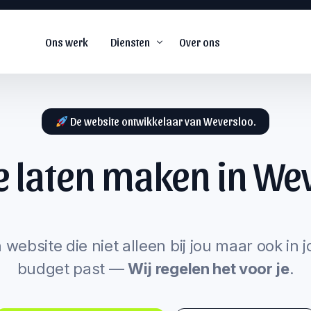
Ons werk
Diensten
Over ons
De website ontwikkelaar van Weversloo.
e laten maken in
Wev
De
#1
web agency voor
snel groeiende
s
bedrijven.
arketing
 website die niet alleen bij jou maar ook in 
budget past —
Wij regelen het voor je
.