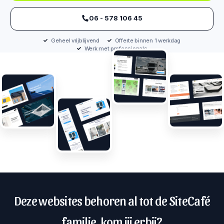
‪06 - 578 106 45‬
Geheel vrijblijvend
Offerte binnen 1 werkdag
Werk met professionals
Deze websites behoren al tot de SiteCafé
familie, kom jij erbij?