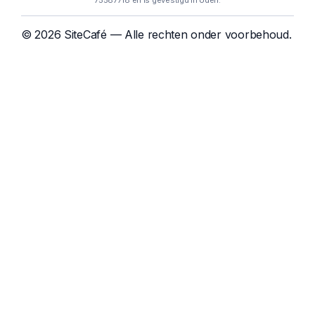
75587718 en is gevestigd in Uden.
© 2026 SiteCafé — Alle rechten onder voorbehoud.