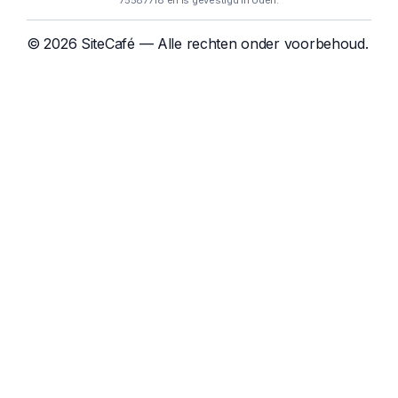
75587718 en is gevestigd in Uden.
© 2026 SiteCafé — Alle rechten onder voorbehoud.