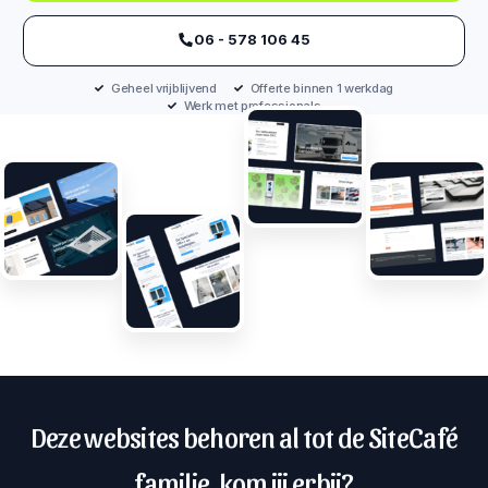
‪06 - 578 106 45‬
Geheel vrijblijvend
Offerte binnen 1 werkdag
Werk met professionals
Deze websites behoren al tot de SiteCafé
familie, kom jij erbij?