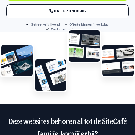
‪06 - 578 106 45‬
Geheel vrijblijvend
Offerte binnen 1 werkdag
Werk met professionals
Deze websites behoren al tot de SiteCafé
familie, kom jij erbij?