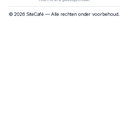
75587718 en is gevestigd in Uden.
© 2026 SiteCafé — Alle rechten onder voorbehoud.