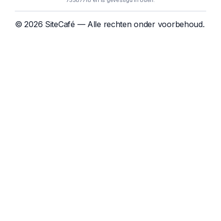
75587718 en is gevestigd in Uden.
© 2026 SiteCafé — Alle rechten onder voorbehoud.