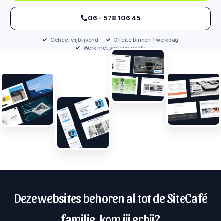
‪06 - 578 106 45‬
Geheel vrijblijvend
Offerte binnen 1 werkdag
Werk met professionals
Deze websites behoren al tot de SiteCafé
familie, kom jij erbij?