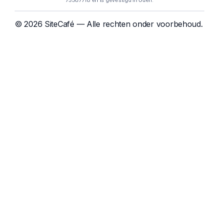
75587718 en is gevestigd in Uden.
© 2026 SiteCafé — Alle rechten onder voorbehoud.