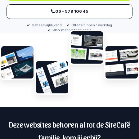
‪06 - 578 106 45‬
Geheel vrijblijvend
Offerte binnen 1 werkdag
Werk met professionals
Deze websites behoren al tot de SiteCafé
familie, kom jij erbij?