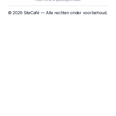
75587718 en is gevestigd in Uden.
© 2026 SiteCafé — Alle rechten onder voorbehoud.