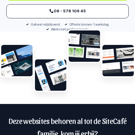
‪06 - 578 106 45‬
Geheel vrijblijvend
Offerte binnen 1 werkdag
Werk met professionals
Deze websites behoren al tot de SiteCafé
familie, kom jij erbij?