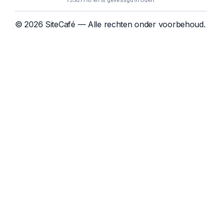
75587718 en is gevestigd in Uden.
© 2026 SiteCafé — Alle rechten onder voorbehoud.