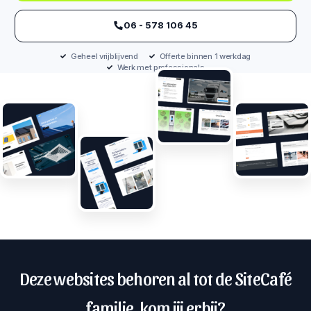
‪06 - 578 106 45‬
Geheel vrijblijvend
Offerte binnen 1 werkdag
Werk met professionals
Deze websites behoren al tot de SiteCafé
familie, kom jij erbij?