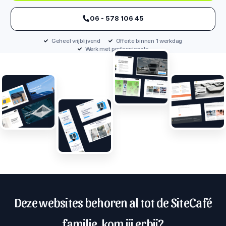
‪06 - 578 106 45‬
Geheel vrijblijvend
Offerte binnen 1 werkdag
Werk met professionals
Deze websites behoren al tot de SiteCafé
familie, kom jij erbij?