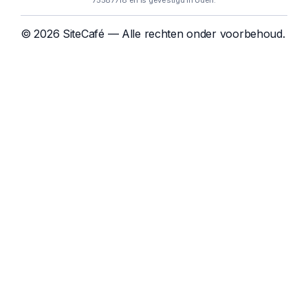
75587718 en is gevestigd in Uden.
© 2026 SiteCafé — Alle rechten onder voorbehoud.