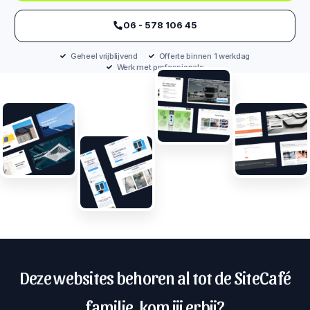
‪06 - 578 106 45‬
Geheel vrijblijvend
Offerte binnen 1 werkdag
Werk met professionals
Deze websites behoren al tot de SiteCafé
familie, kom jij erbij?