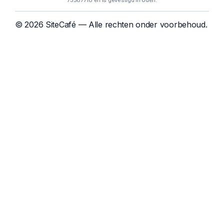
75587718 en is gevestigd in Uden.
© 2026 SiteCafé — Alle rechten onder voorbehoud.