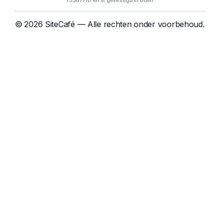
75587718 en is gevestigd in Uden.
© 2026 SiteCafé — Alle rechten onder voorbehoud.