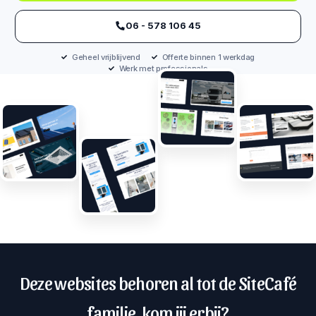
‪06 - 578 106 45‬
Geheel vrijblijvend
Offerte binnen 1 werkdag
Werk met professionals
Deze websites behoren al tot de SiteCafé
familie, kom jij erbij?