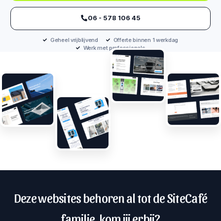
‪06 - 578 106 45‬
Geheel vrijblijvend
Offerte binnen 1 werkdag
Werk met professionals
Deze websites behoren al tot de SiteCafé
familie, kom jij erbij?