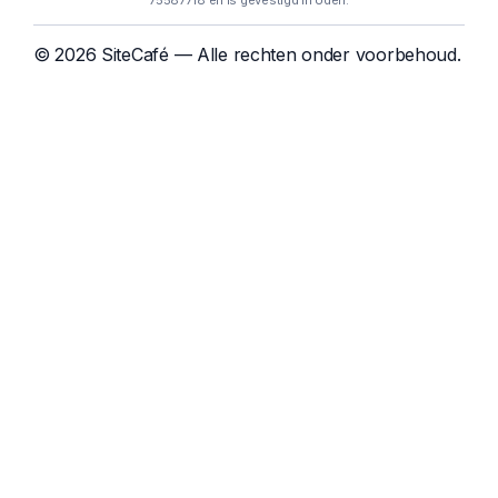
75587718 en is gevestigd in Uden.
© 2026 SiteCafé — Alle rechten onder voorbehoud.