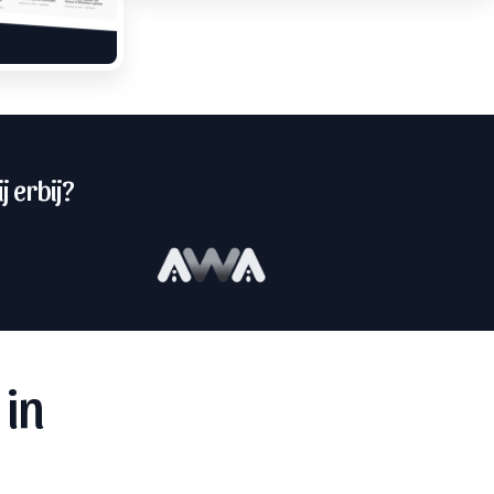
j erbij?
 in