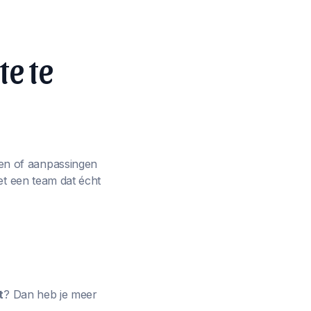
te te
en of aanpassingen
et een team dat écht
t
? Dan heb je meer