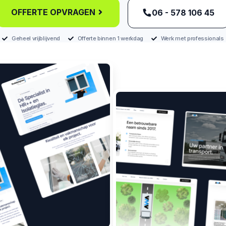
OFFERTE OPVRAGEN
‪06 - 578 106 45‬
Geheel vrijblijvend
Offerte binnen 1 werkdag
Werk met professionals