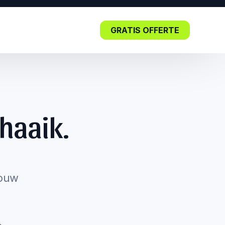
GRATIS OFFERTE
Blog
haaik.
Lees nu: De impact van SEO in
de kern.
jouw