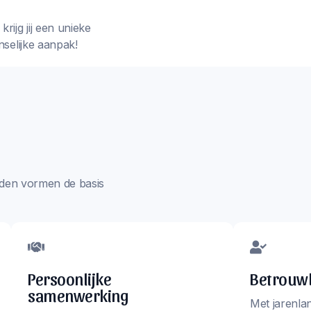
rijg jij een unieke
nselijke aanpak!
aarden vormen de basis
Persoonlijke
Betrouwb
samenwerking
Met jarenla