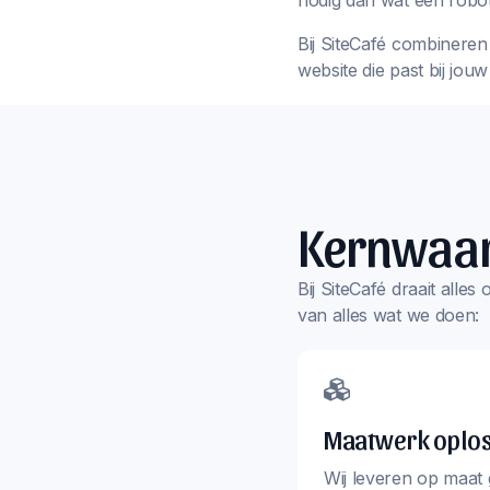
nodig dan wat een robot
Bij SiteCafé combineren 
website die past bij jou
Kernwaa
Bij SiteCafé draait alle
van alles wat we doen:
Maatwerk oplo
Wij leveren op maat