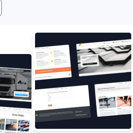
Leadgeneratie
Boost jouw bedrijf met
meer klanten.