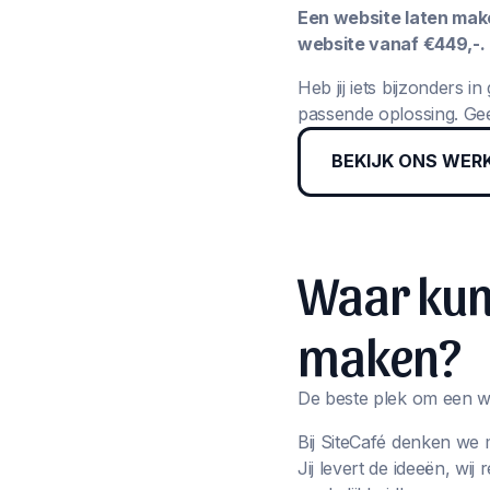
Een website laten maken
website vanaf €449,-.
Heb jij iets bijzonders 
passende oplossing. Gee
BEKIJK ONS WER
Waar kun 
maken?
De beste plek om een we
Bij SiteCafé denken we 
Jij levert de ideeën, wi