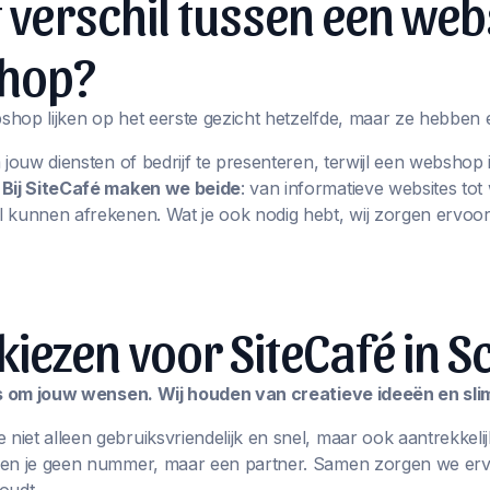
t verschil tussen een web
hop?
hop lijken op het eerste gezicht hetzelfde, maar ze hebben 
m jouw diensten of bedrijf te presenteren, terwijl een websho
.
Bij SiteCafé maken we beide
: van informatieve websites t
 kunnen afrekenen. Wat je ook nodig hebt, wij zorgen ervoor
ezen voor SiteCafé in S
les om jouw wensen. Wij houden van creatieve ideeën en sl
iet alleen gebruiksvriendelijk en snel, maar ook aantrekkelij
ben je geen nummer, maar een partner. Samen zorgen we erv