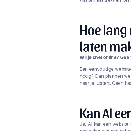
klanten aantrekt én beh
Hoe lang 
laten ma
Wil je snel online? Ge
Een eenvoudige website
nodig? Dan plannen we sa
naar je luistert. Geen ha
Kan AI e
Ja, AI kan een website i