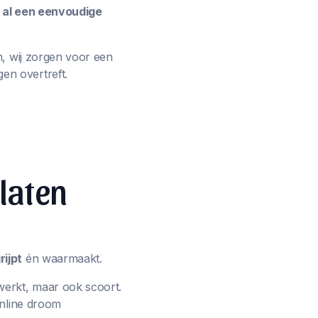
e al een eenvoudige
n, wij zorgen voor een
en overtreft.
 laten
ijpt
én waarmaakt.
werkt, maar ook scoort.
online droom