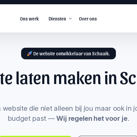
Ons werk
Diensten
Over ons
De website ontwikkelaar van Schaaik.
te laten maken in
Sc
De
#1
web agency voor
snel groeiende
s
bedrijven.
arketing
 website die niet alleen bij jou maar ook in 
budget past —
Wij regelen het voor je
.