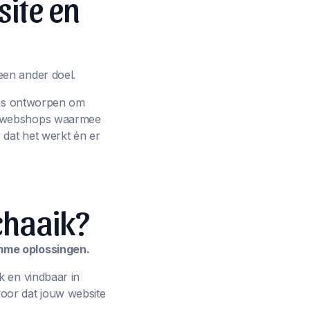
site en
een ander doel.
p is ontworpen om
ot webshops waarmee
 dat het werkt én er
chaaik?
imme oplossingen.
k en vindbaar in
oor dat jouw website