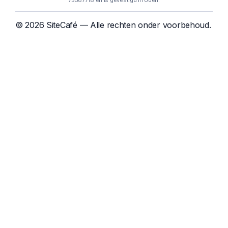
75587718 en is gevestigd in Uden.
© 2026 SiteCafé — Alle rechten onder voorbehoud.