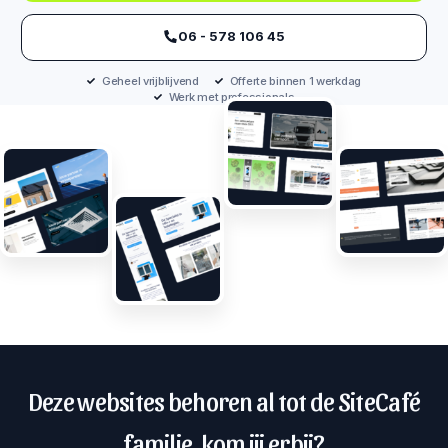
‪06 - 578 106 45‬
Geheel vrijblijvend
Offerte binnen 1 werkdag
Werk met professionals
Deze websites behoren al tot de SiteCafé
familie, kom jij erbij?