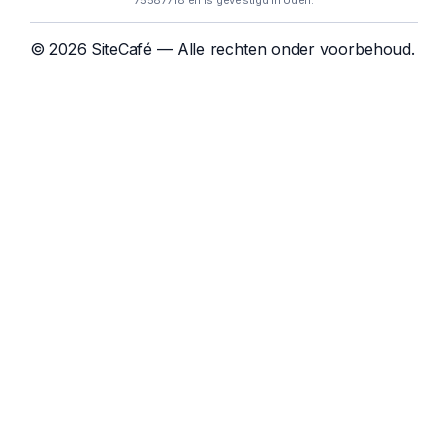
75587718 en is gevestigd in Uden.
© 2026 SiteCafé — Alle rechten onder voorbehoud.