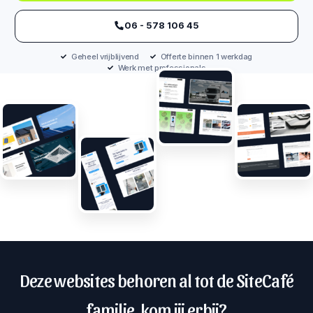
‪06 - 578 106 45‬
Geheel vrijblijvend
Offerte binnen 1 werkdag
Werk met professionals
Deze websites behoren al tot de SiteCafé
familie, kom jij erbij?