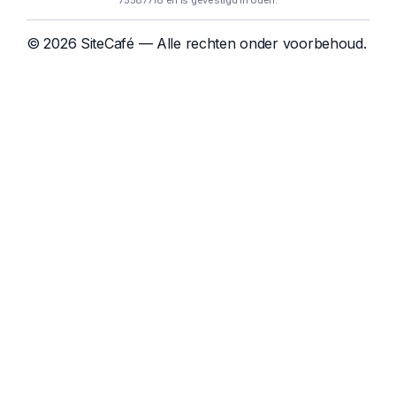
75587718 en is gevestigd in Uden.
© 2026 SiteCafé — Alle rechten onder voorbehoud.