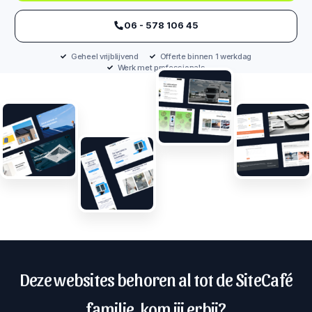
‪06 - 578 106 45‬
Geheel vrijblijvend
Offerte binnen 1 werkdag
Werk met professionals
Deze websites behoren al tot de SiteCafé
familie, kom jij erbij?