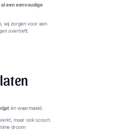
e al een eenvoudige
n, wij zorgen voor een
en overtreft.
 laten
ijpt
én waarmaakt.
werkt, maar ook scoort.
online droom