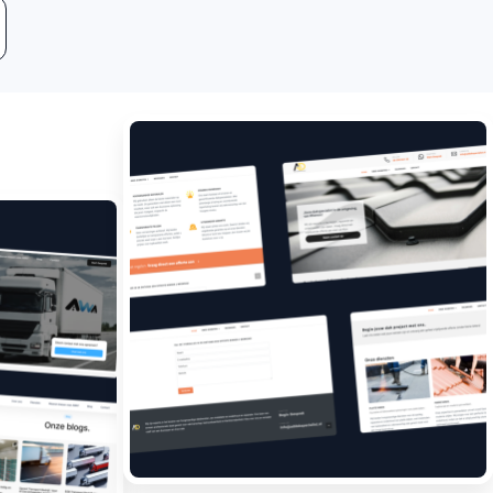
Leadgeneratie
Boost jouw bedrijf met
meer klanten.