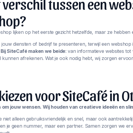
t verschil tussen een web
hop?
hop lijken op het eerste gezicht hetzelfde, maar ze hebben 
m jouw diensten of bedrijf te presenteren, terwijl een websho
.
Bij SiteCafé maken we beide
: van informatieve websites t
 kunnen afrekenen. Wat je ook nodig hebt, wij zorgen ervoor
ezen voor SiteCafé in Ot
les om jouw wensen. Wij houden van creatieve ideeën en sl
iet alleen gebruiksvriendelijk en snel, maar ook aantrekkelij
ben je geen nummer, maar een partner. Samen zorgen we erv