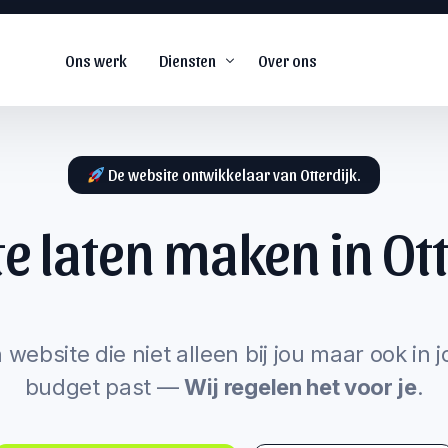
Ons werk
Diensten
Over ons
De website ontwikkelaar van Otterdijk.
e laten maken in
Ott
De
#1
web agency voor
snel groeiende
s
bedrijven.
arketing
 website die niet alleen bij jou maar ook in 
budget past —
Wij regelen het voor je
.