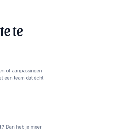
te te
en of aanpassingen
et een team dat écht
t
? Dan heb je meer