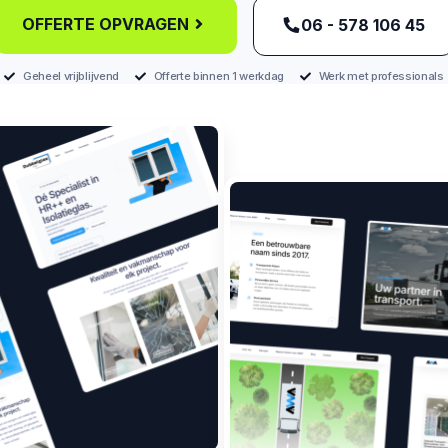
OFFERTE OPVRAGEN
‪06 - 578 106 45‬
Geheel vrijblijvend
Offerte binnen 1 werkdag
Werk met professionals