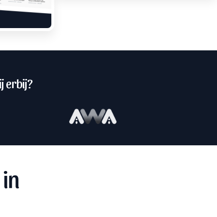
j erbij?
 in