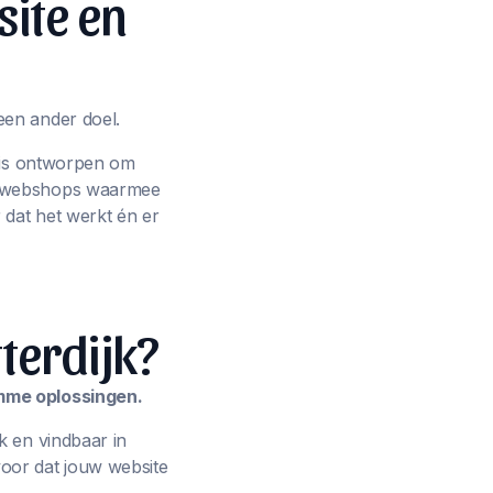
site en
een ander doel.
p is ontworpen om
ot webshops waarmee
 dat het werkt én er
terdijk?
imme oplossingen.
k en vindbaar in
oor dat jouw website