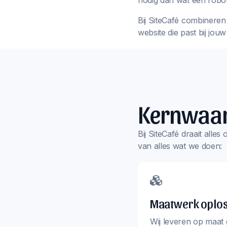
nodig dan wat een robot
Bij SiteCafé combineren 
website die past bij jou
Kernwaa
Bij SiteCafé draait alle
van alles wat we doen:
Maatwerk oplo
Wij leveren op maat