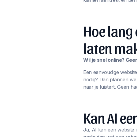
klanten aantrekt én beh
Hoe lang 
laten ma
Wil je snel online? Ge
Een eenvoudige website
nodig? Dan plannen we sa
naar je luistert. Geen ha
Kan AI e
Ja, AI kan een website i