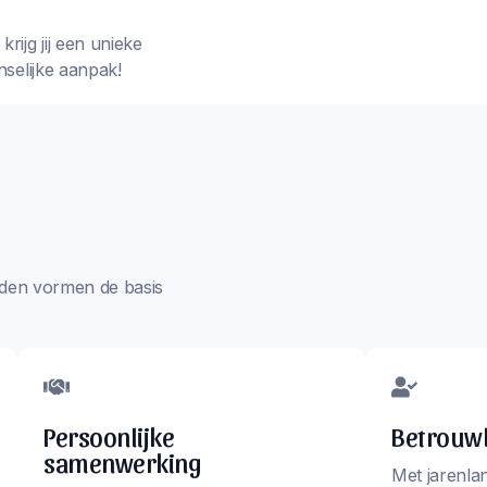
rijg jij een unieke
nselijke aanpak!
aarden vormen de basis
Persoonlijke
Betrouwb
samenwerking
Met jarenla