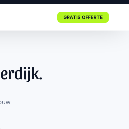
GRATIS OFFERTE
Blog
erdijk.
Lees nu: De impact van SEO in
de kern.
jouw