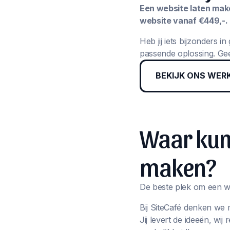
Een website laten maken
website vanaf €449,-.
Heb jij iets bijzonders 
passende oplossing. Gee
BEKIJK ONS WER
Waar kun 
maken?
De beste plek om een we
Bij SiteCafé denken we 
Jij levert de ideeën, wi