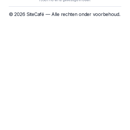
75587718 en is gevestigd in Uden.
© 2026 SiteCafé — Alle rechten onder voorbehoud.