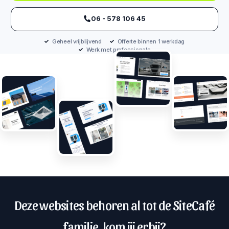
‪06 - 578 106 45‬
Geheel vrijblijvend
Offerte binnen 1 werkdag
Werk met professionals
Deze websites behoren al tot de SiteCafé
familie, kom jij erbij?