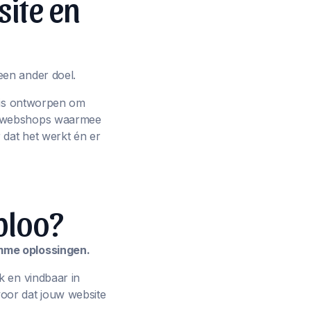
site en
een ander doel.
p is ontworpen om
ot webshops waarmee
 dat het werkt én er
ploo?
imme oplossingen.
k en vindbaar in
oor dat jouw website