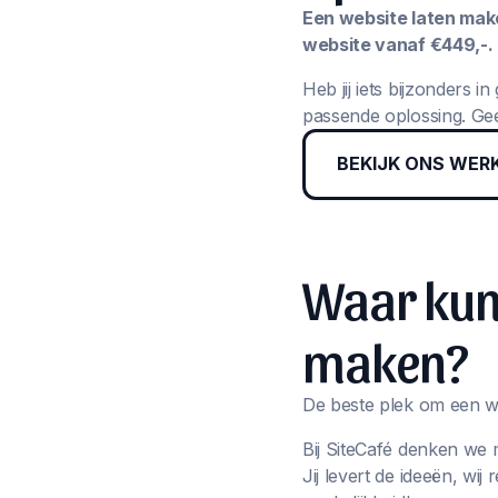
Een website laten maken
website vanaf €449,-.
Heb jij iets bijzonders 
passende oplossing. Gee
BEKIJK ONS WER
Waar kun 
maken?
De beste plek om een we
Bij SiteCafé denken we 
Jij levert de ideeën, wi