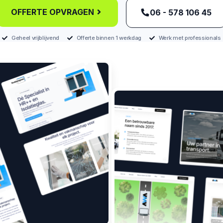
OFFERTE OPVRAGEN
‪06 - 578 106 45‬
Geheel vrijblijvend
Offerte binnen 1 werkdag
Werk met professionals