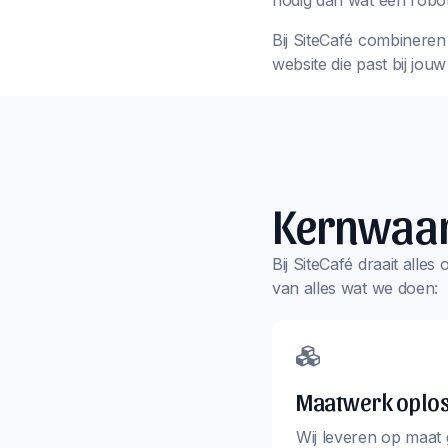
nodig dan wat een robot
Bij SiteCafé combineren 
website die past bij jou
Kernwaa
Bij SiteCafé draait alle
van alles wat we doen:
Maatwerk oplo
Wij leveren op maat