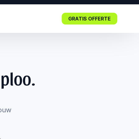
GRATIS OFFERTE
Blog
ploo.
Lees nu: De impact van SEO in
de kern.
jouw