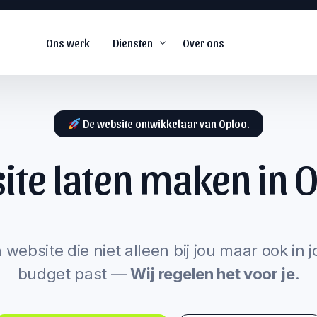
Ons werk
Diensten
Over ons
De website ontwikkelaar van Oploo.
ite laten maken in
O
De
#1
web agency voor
snel groeiende
s
bedrijven.
arketing
 website die niet alleen bij jou maar ook in 
budget past —
Wij regelen het voor je
.