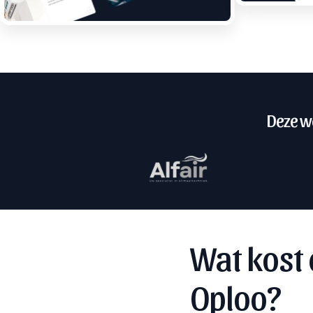
Deze we
Wat kost 
Oploo?