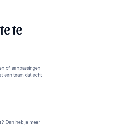
te te
en of aanpassingen
et een team dat écht
t
? Dan heb je meer