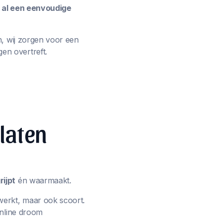
e al een eenvoudige
n, wij zorgen voor een
en overtreft.
 laten
ijpt
én waarmaakt.
werkt, maar ook scoort.
online droom