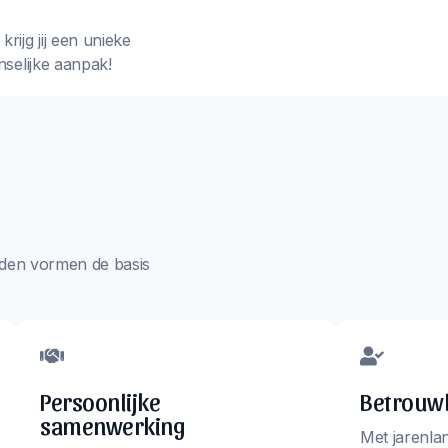
rijg jij een unieke
nselijke aanpak!
aarden vormen de basis
Persoonlijke
Betrouwb
samenwerking
Met jarenla