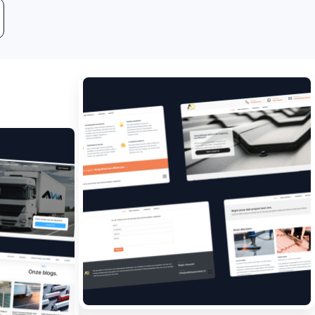
Leadgeneratie
Boost jouw bedrijf met
meer klanten.