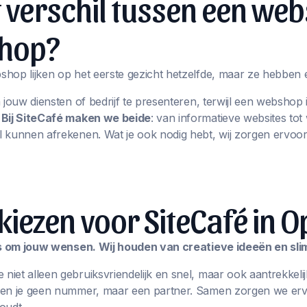
t verschil tussen een web
hop?
hop lijken op het eerste gezicht hetzelfde, maar ze hebben 
m jouw diensten of bedrijf te presenteren, terwijl een websho
.
Bij SiteCafé maken we beide
: van informatieve websites t
 kunnen afrekenen. Wat je ook nodig hebt, wij zorgen ervoor
ezen voor SiteCafé in O
les om jouw wensen. Wij houden van creatieve ideeën en sl
iet alleen gebruiksvriendelijk en snel, maar ook aantrekkelij
ben je geen nummer, maar een partner. Samen zorgen we erv