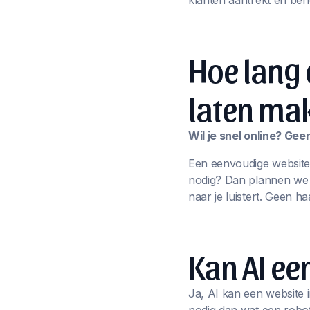
klanten aantrekt én beh
Hoe lang 
laten ma
Wil je snel online? Ge
Een eenvoudige website
nodig? Dan plannen we sa
naar je luistert. Geen ha
Kan AI e
Ja, AI kan een website i