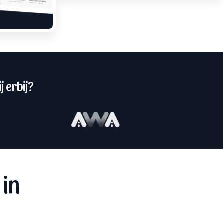
j erbij?
 in