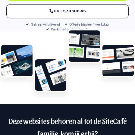
‪06 - 578 106 45‬
Geheel vrijblijvend
Offerte binnen 1 werkdag
Werk met professionals
Deze websites behoren al tot de SiteCafé
familie, kom jij erbij?