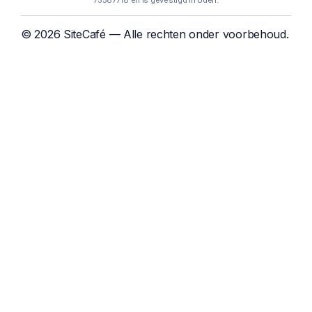
75587718 en is gevestigd in Uden.
© 2026 SiteCafé — Alle rechten onder voorbehoud.