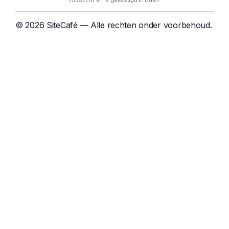
75587718 en is gevestigd in Uden.
© 2026 SiteCafé — Alle rechten onder voorbehoud.