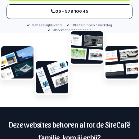
‪06 - 578 106 45‬
Geheel vrijblijvend
Offerte binnen 1 werkdag
Werk met professionals
Deze websites behoren al tot de SiteCafé
familie, kom jij erbij?