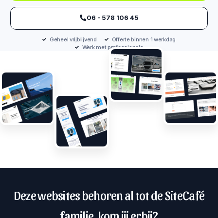
‪06 - 578 106 45‬
Geheel vrijblijvend
Offerte binnen 1 werkdag
Werk met professionals
Deze websites behoren al tot de SiteCafé
familie, kom jij erbij?