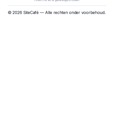
75587718 en is gevestigd in Uden.
© 2026 SiteCafé — Alle rechten onder voorbehoud.