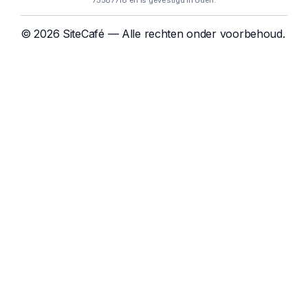
75587718 en is gevestigd in Uden.
© 2026 SiteCafé — Alle rechten onder voorbehoud.