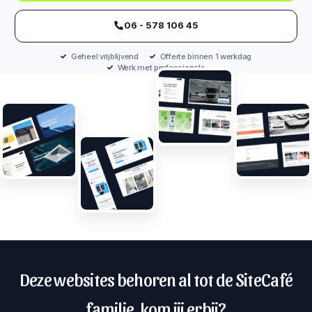
‪06 - 578 106 45‬
Geheel vrijblijvend
Offerte binnen 1 werkdag
Werk met professionals
Deze websites behoren al tot de SiteCafé
familie, kom jij erbij?