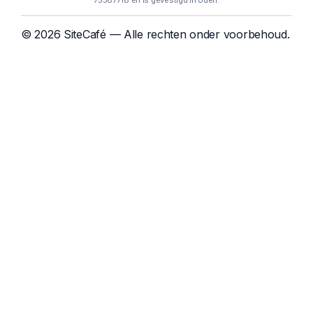
75587718 en is gevestigd in Uden.
© 2026 SiteCafé — Alle rechten onder voorbehoud.