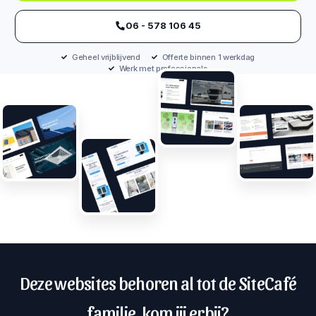
‪06 - 578 106 45‬
Geheel vrijblijvend
Offerte binnen 1 werkdag
Werk met professionals
Deze websites behoren al tot de SiteCafé
familie, kom jij erbij?