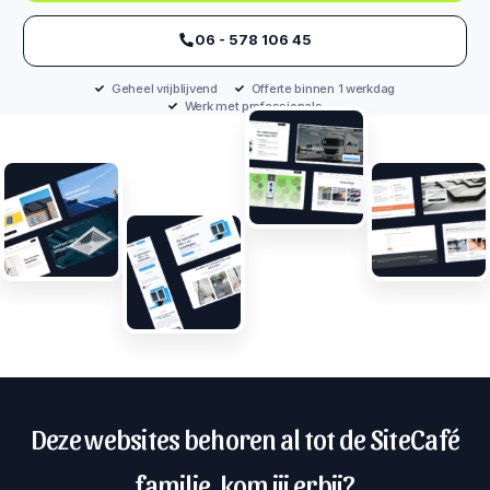
‪06 - 578 106 45‬
Geheel vrijblijvend
Offerte binnen 1 werkdag
Werk met professionals
Deze websites behoren al tot de SiteCafé
familie, kom jij erbij?