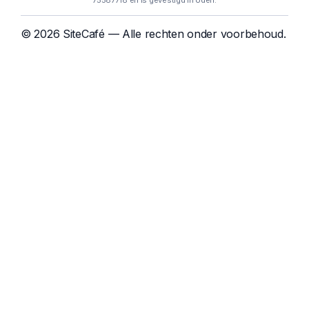
75587718 en is gevestigd in Uden.
© 2026 SiteCafé — Alle rechten onder voorbehoud.