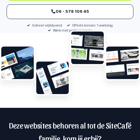
‪06 - 578 106 45‬
Geheel vrijblijvend
Offerte binnen 1 werkdag
Werk met professionals
Deze websites behoren al tot de SiteCafé
familie, kom jij erbij?