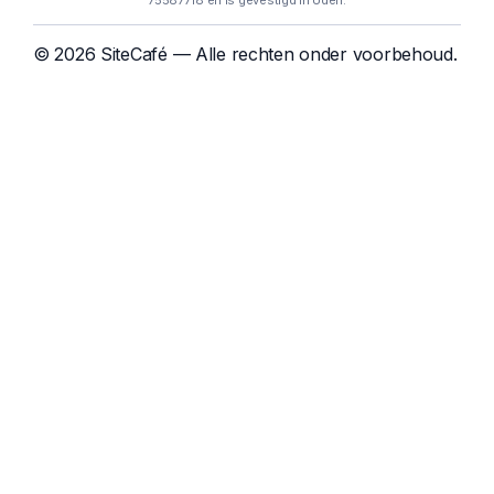
75587718 en is gevestigd in Uden.
© 2026 SiteCafé — Alle rechten onder voorbehoud.