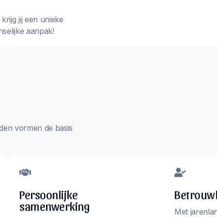
rijg jij een unieke
nselijke aanpak!
aarden vormen de basis
Persoonlijke
Betrouwb
samenwerking
Met jarenla