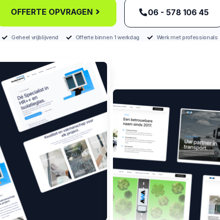
OFFERTE OPVRAGEN
‪06 - 578 106 45‬
Geheel vrijblijvend
Offerte binnen 1 werkdag
Werk met professionals