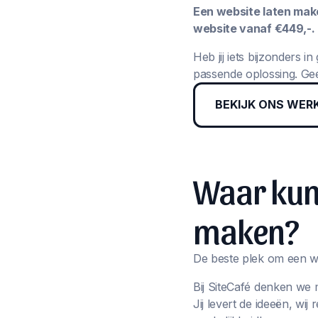
Een website laten maken
website vanaf €449,-.
Heb jij iets bijzonders 
passende oplossing. Gee
BEKIJK ONS WER
Waar kun 
maken?
De beste plek om een we
Bij SiteCafé denken we 
Jij levert de ideeën, wi