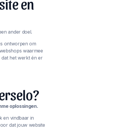
site en
een ander doel.
p is ontworpen om
ot webshops waarmee
 dat het werkt én er
erselo?
imme oplossingen.
k en vindbaar in
oor dat jouw website