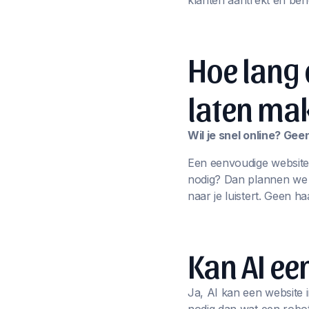
klanten aantrekt én beh
Hoe lang 
laten ma
Wil je snel online? Ge
Een eenvoudige website
nodig? Dan plannen we sa
naar je luistert. Geen ha
Kan AI e
Ja, AI kan een website i