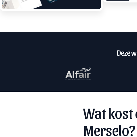
Deze we
Wat kost 
Merselo?