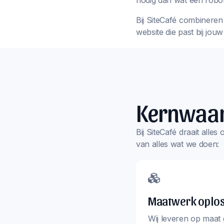
nodig dan wat een robot
Bij SiteCafé combineren 
website die past bij jou
Kernwaa
Bij SiteCafé draait alle
van alles wat we doen:
Maatwerk oplo
Wij leveren op maat