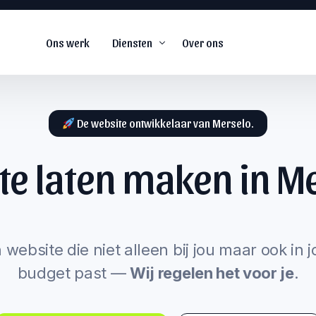
Ons werk
Diensten
Over ons
De website ontwikkelaar van Merselo.
te laten maken in
Me
De
#1
web agency voor
snel groeiende
s
bedrijven.
arketing
 website die niet alleen bij jou maar ook in 
budget past —
Wij regelen het voor je
.