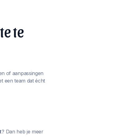
te te
en of aanpassingen
et een team dat écht
t
? Dan heb je meer