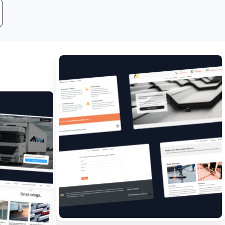
Leadgeneratie
Boost jouw bedrijf met
meer klanten.