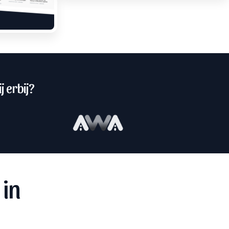
j erbij?
 in