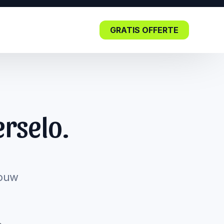
GRATIS OFFERTE
Blog
rselo.
Lees nu: De impact van SEO in
de kern.
jouw