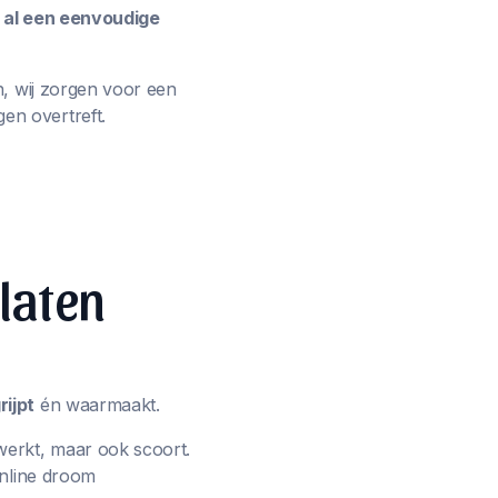
e al een eenvoudige
n, wij zorgen voor een
en overtreft.
 laten
ijpt
én waarmaakt.
werkt, maar ook scoort.
online droom