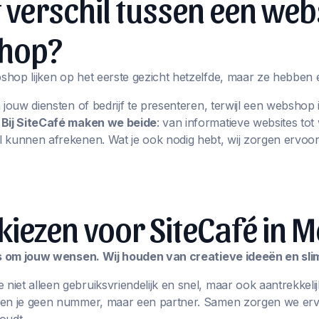
t verschil tussen een web
hop?
hop lijken op het eerste gezicht hetzelfde, maar ze hebben 
m jouw diensten of bedrijf te presenteren, terwijl een websho
.
Bij SiteCafé maken we beide
: van informatieve websites t
 kunnen afrekenen. Wat je ook nodig hebt, wij zorgen ervoor
ezen voor SiteCafé in M
les om jouw wensen. Wij houden van creatieve ideeën en sl
iet alleen gebruiksvriendelijk en snel, maar ook aantrekkelij
ben je geen nummer, maar een partner. Samen zorgen we erv