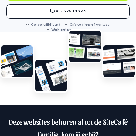
‪06 - 578 106 45‬
Geheel vrijblijvend
Offerte binnen 1 werkdag
Werk met professionals
Deze websites behoren al tot de SiteCafé
familie, kom jij erbij?