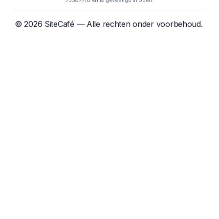
75587718 en is gevestigd in Uden.
© 2026 SiteCafé — Alle rechten onder voorbehoud.