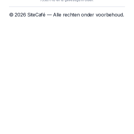
75587718 en is gevestigd in Uden.
© 2026 SiteCafé — Alle rechten onder voorbehoud.