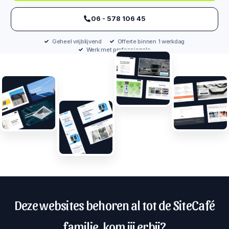
‪06 - 578 106 45‬
Geheel vrijblijvend
Offerte binnen 1 werkdag
Werk met professionals
Deze websites behoren al tot de SiteCafé
familie, kom jij erbij?