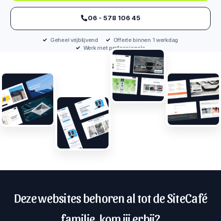
‪06 - 578 106 45‬
Geheel vrijblijvend
Offerte binnen 1 werkdag
Werk met professionals
Deze websites behoren al tot de SiteCafé
familie, kom jij erbij?