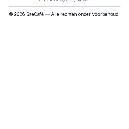
75587718 en is gevestigd in Uden.
© 2026 SiteCafé — Alle rechten onder voorbehoud.