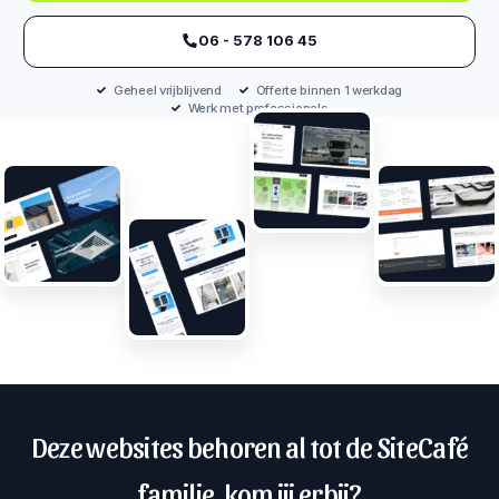
‪06 - 578 106 45‬
Geheel vrijblijvend
Offerte binnen 1 werkdag
Werk met professionals
Deze websites behoren al tot de SiteCafé
familie, kom jij erbij?