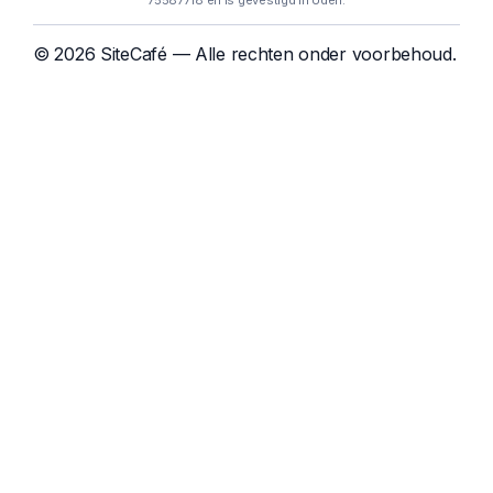
75587718 en is gevestigd in Uden.
© 2026 SiteCafé — Alle rechten onder voorbehoud.