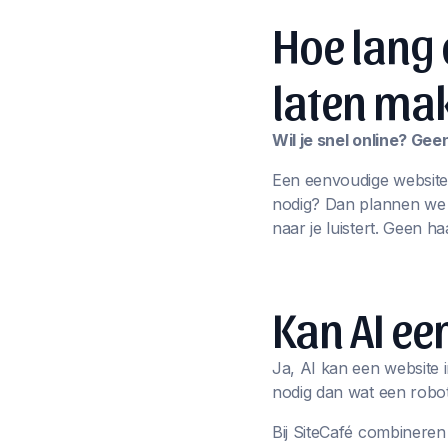
Hoe lang 
laten ma
Wil je snel online? Ge
Een eenvoudige website
nodig? Dan plannen we sa
naar je luistert. Geen ha
Kan AI e
Ja, AI kan een website i
nodig dan wat een robot
Bij SiteCafé combineren 