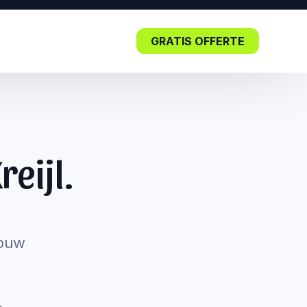
GRATIS OFFERTE
Blog
reijl.
Lees nu: De impact van SEO in
de kern.
jouw