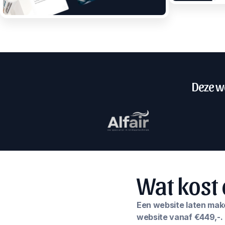
Deze we
Wat kost 
Een website laten maken
website vanaf €449,-.