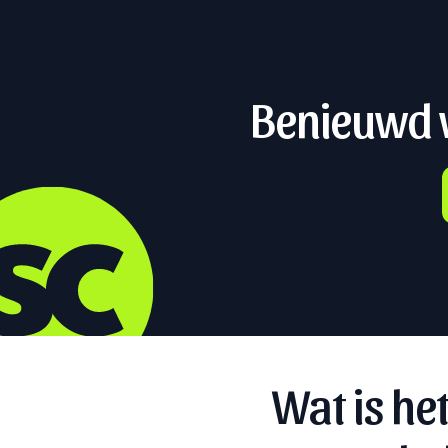
Benieuwd w
Wat is he