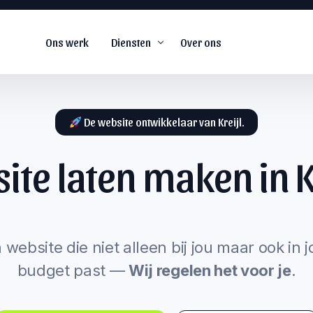
Ons werk
Diensten
Over ons
De website ontwikkelaar van Kreijl.
ite laten maken in
K
De
#1
web agency voor
snel groeiende
s
bedrijven.
arketing
 website die niet alleen bij jou maar ook in 
budget past —
Wij regelen het voor je
.