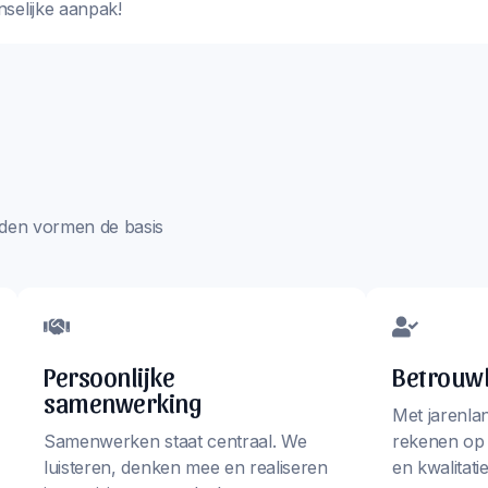
nselijke aanpak!
aarden vormen de basis
Persoonlijke
Betrouwb
samenwerking
Met jarenla
Samenwerken staat centraal. We
rekenen op
luisteren, denken mee en realiseren
en kwalitati