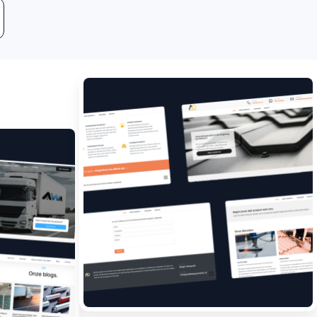
Leadgeneratie
Boost jouw bedrijf met
meer klanten.