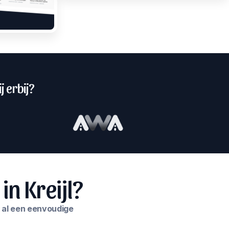
j erbij?
n Kreijl?
e al een eenvoudige