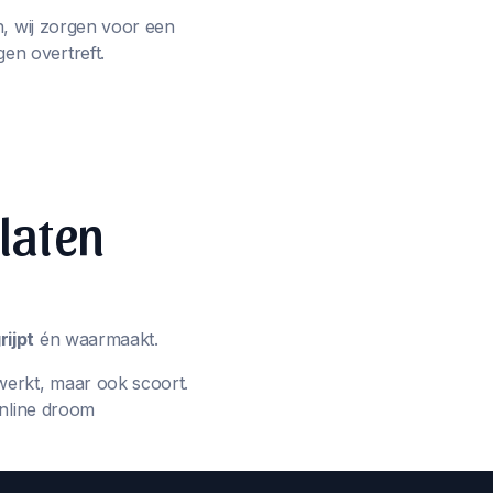
n, wij zorgen voor een
en overtreft.
 laten
ijpt
én waarmaakt.
werkt, maar ook scoort.
online droom