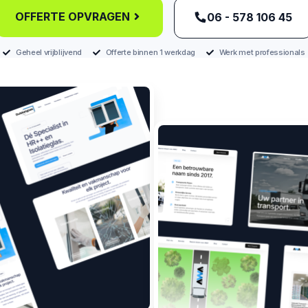
OFFERTE OPVRAGEN
‪06 - 578 106 45‬
Geheel vrijblijvend
Offerte binnen 1 werkdag
Werk met professionals