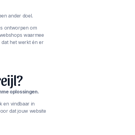
een ander doel.
p is ontworpen om
ot webshops waarmee
 dat het werkt én er
eijl?
imme oplossingen.
k en vindbaar in
oor dat jouw website