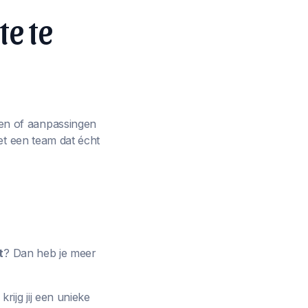
te te
en of aanpassingen
et een team dat écht
t
? Dan heb je meer
rijg jij een unieke