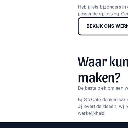
Heb jij iets bijzonders 
passende oplossing. Gee
BEKIJK ONS WER
Waar kun 
maken?
De beste plek om een we
Bij SiteCafé denken we 
Jij levert de ideeën, wi
werkelijkheid!