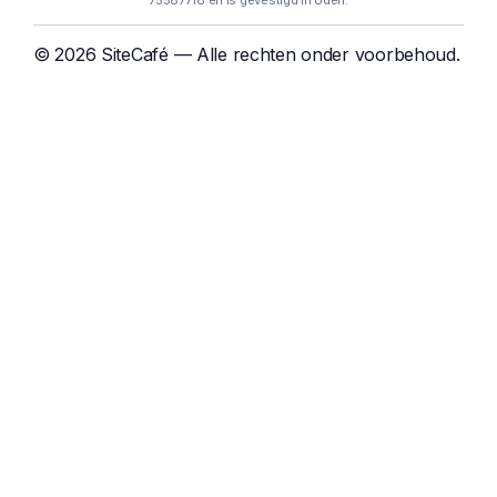
75587718 en is gevestigd in Uden.
© 2026 SiteCafé — Alle rechten onder voorbehoud.