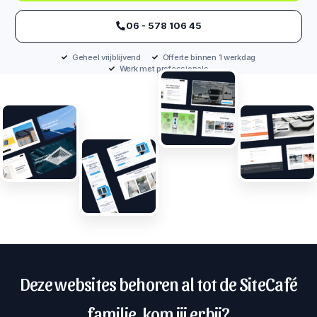
‪06 - 578 106 45‬
Geheel vrijblijvend
Offerte binnen 1 werkdag
Werk met professionals
Deze websites behoren al tot de SiteCafé
familie, kom jij erbij?