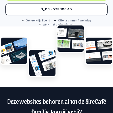
‪06 - 578 106 45‬
Geheel vrijblijvend
Offerte binnen 1 werkdag
Werk met professionals
Deze websites behoren al tot de SiteCafé
familie, kom jij erbij?