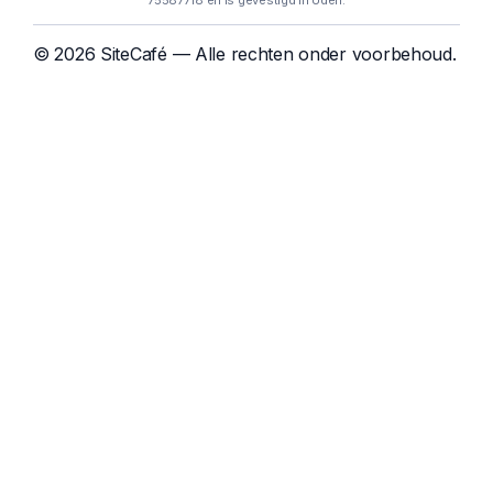
75587718 en is gevestigd in Uden.
© 2026 SiteCafé — Alle rechten onder voorbehoud.