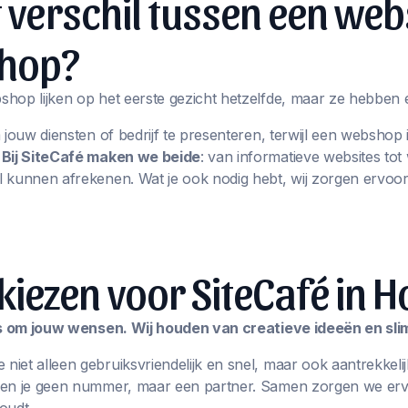
t verschil tussen een web
hop?
hop lijken op het eerste gezicht hetzelfde, maar ze hebben 
m jouw diensten of bedrijf te presenteren, terwijl een websho
.
Bij SiteCafé maken we beide
: van informatieve websites t
 kunnen afrekenen. Wat je ook nodig hebt, wij zorgen ervoor
ezen voor SiteCafé in H
les om jouw wensen. Wij houden van creatieve ideeën en sl
iet alleen gebruiksvriendelijk en snel, maar ook aantrekkelij
ben je geen nummer, maar een partner. Samen zorgen we erv