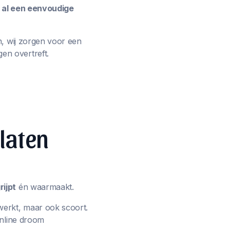
e al een eenvoudige
n, wij zorgen voor een
en overtreft.
 laten
ijpt
én waarmaakt.
werkt, maar ook scoort.
online droom