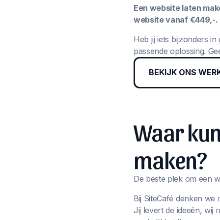
Een website laten maken
website vanaf €449,-.
Heb jij iets bijzonders 
passende oplossing. Gee
BEKIJK ONS WER
Waar kun 
maken?
De beste plek om een we
Bij SiteCafé denken we 
Jij levert de ideeën, wi