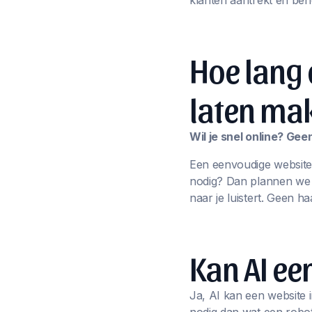
klanten aantrekt én beh
Hoe lang 
laten ma
Wil je snel online? Ge
Een eenvoudige website
nodig? Dan plannen we sa
naar je luistert. Geen ha
Kan AI e
Ja, AI kan een website i