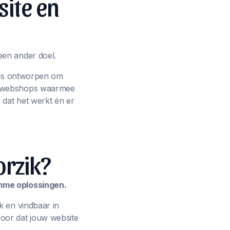
site en
een ander doel.
p is ontworpen om
ot webshops waarmee
 dat het werkt én er
orzik?
imme oplossingen.
k en vindbaar in
oor dat jouw website