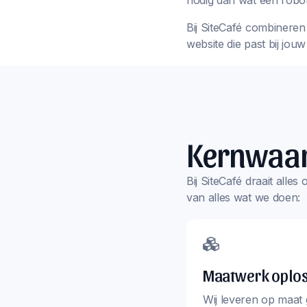
nodig dan wat een robot
Bij SiteCafé combineren 
website die past bij jou
Kernwaa
Bij SiteCafé draait alle
van alles wat we doen:
Maatwerk oplo
Wij leveren op maat