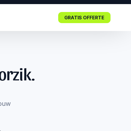
GRATIS OFFERTE
Blog
orzik.
Lees nu: De impact van SEO in
de kern.
jouw