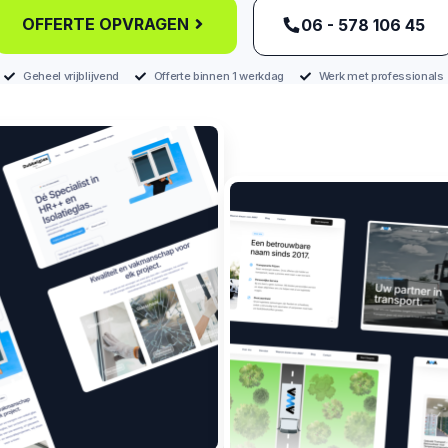
OFFERTE OPVRAGEN
‪06 - 578 106 45‬
Geheel vrijblijvend
Offerte binnen 1 werkdag
Werk met professionals