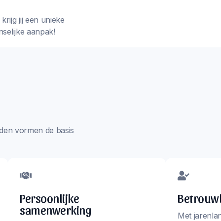
rijg jij een unieke
nselijke aanpak!
aarden vormen de basis
Persoonlijke
Betrouwb
samenwerking
Met jarenla