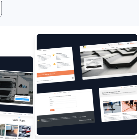
Leadgeneratie
Boost jouw bedrijf met
meer klanten.