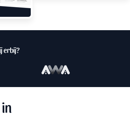
j erbij?
 in