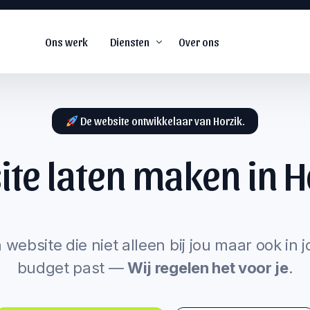
Ons werk
Diensten
Over ons
De website ontwikkelaar van Horzik.
te laten maken in
H
De
#1
web agency voor
snel groeiende
s
bedrijven.
arketing
 website die niet alleen bij jou maar ook in 
budget past —
Wij regelen het voor je
.