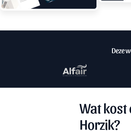
Deze we
Wat kost 
Horzik?