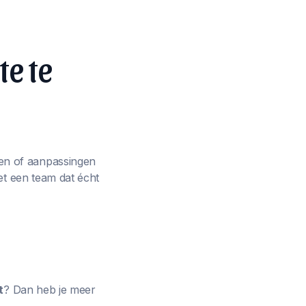
te te
en of aanpassingen
et een team dat écht
t
? Dan heb je meer