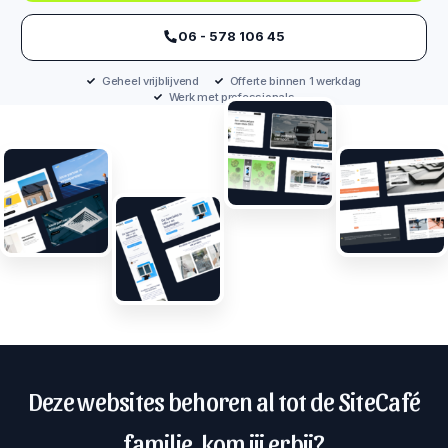
‪06 - 578 106 45‬
Geheel vrijblijvend
Offerte binnen 1 werkdag
Werk met professionals
Deze websites behoren al tot de SiteCafé
familie, kom jij erbij?