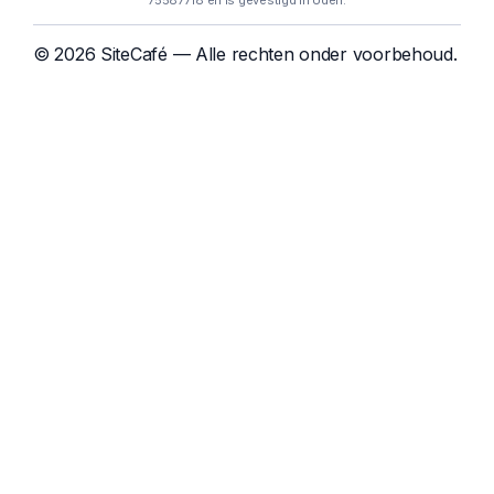
75587718 en is gevestigd in Uden.
© 2026 SiteCafé — Alle rechten onder voorbehoud.