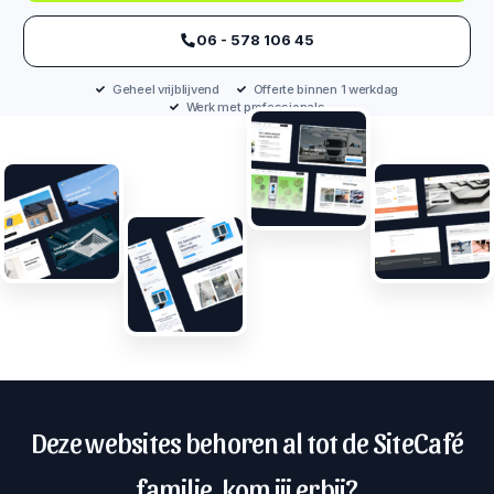
‪06 - 578 106 45‬
Geheel vrijblijvend
Offerte binnen 1 werkdag
Werk met professionals
Deze websites behoren al tot de SiteCafé
familie, kom jij erbij?