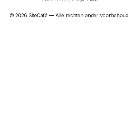
75587718 en is gevestigd in Uden.
© 2026 SiteCafé — Alle rechten onder voorbehoud.