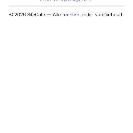
75587718 en is gevestigd in Uden.
© 2026 SiteCafé — Alle rechten onder voorbehoud.