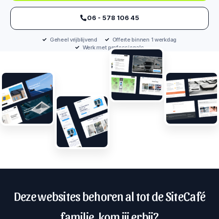
‪06 - 578 106 45‬
Geheel vrijblijvend
Offerte binnen 1 werkdag
Werk met professionals
Deze websites behoren al tot de SiteCafé
familie, kom jij erbij?