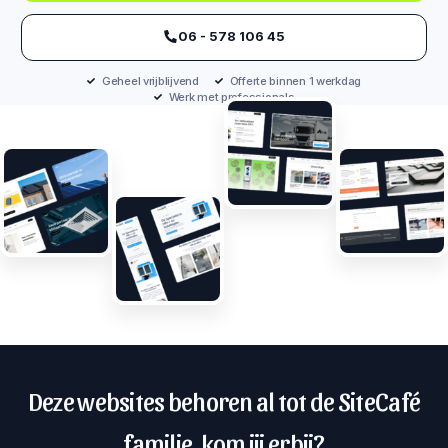
‪06 - 578 106 45‬
Geheel vrijblijvend
Offerte binnen 1 werkdag
Werk met professionals
Deze websites behoren al tot de SiteCafé
familie, kom jij erbij?