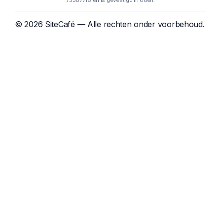
75587718 en is gevestigd in Uden.
© 2026 SiteCafé — Alle rechten onder voorbehoud.