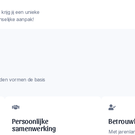
rijg jij een unieke
nselijke aanpak!
aarden vormen de basis
Persoonlijke
Betrouwb
samenwerking
Met jarenla