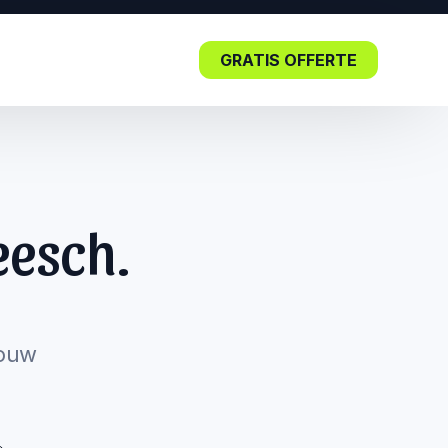
GRATIS OFFERTE
Blog
eesch.
Lees nu: De impact van SEO in
de kern.
jouw