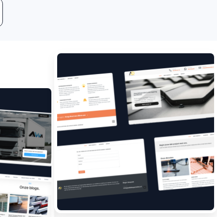
Leadgeneratie
Boost jouw bedrijf met
meer klanten.