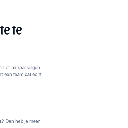
te te
en of aanpassingen
et een team dat écht
t
? Dan heb je meer