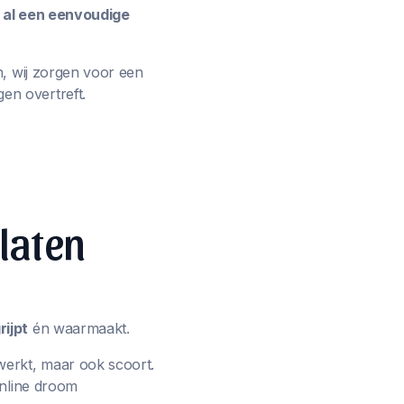
e al een eenvoudige
n, wij zorgen voor een
en overtreft.
 laten
ijpt
én waarmaakt.
werkt, maar ook scoort.
online droom