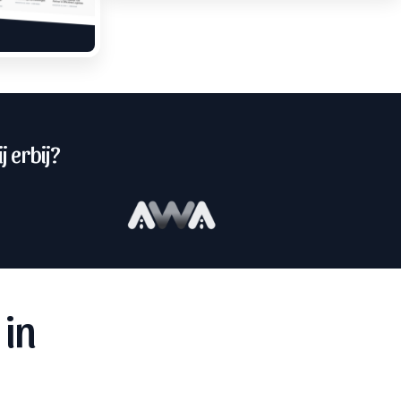
j erbij?
 in