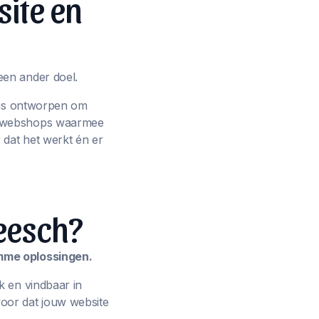
site en
een ander doel.
p is ontworpen om
ot webshops waarmee
 dat het werkt én er
eesch?
imme oplossingen.
k en vindbaar in
oor dat jouw website