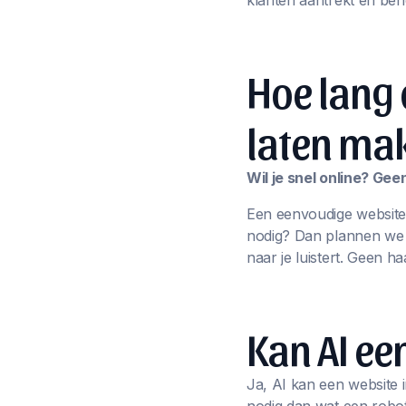
klanten aantrekt én beh
Hoe lang 
laten ma
Wil je snel online? Ge
Een eenvoudige website
nodig? Dan plannen we sa
naar je luistert. Geen ha
Kan AI e
Ja, AI kan een website i