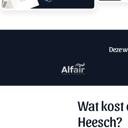
Deze we
Wat kost 
Heesch?