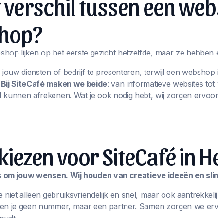
t verschil tussen een web
hop?
hop lijken op het eerste gezicht hetzelfde, maar ze hebben 
m jouw diensten of bedrijf te presenteren, terwijl een websho
.
Bij SiteCafé maken we beide
: van informatieve websites t
 kunnen afrekenen. Wat je ook nodig hebt, wij zorgen ervoor
ezen voor SiteCafé in H
les om jouw wensen. Wij houden van creatieve ideeën en sl
iet alleen gebruiksvriendelijk en snel, maar ook aantrekkelij
ben je geen nummer, maar een partner. Samen zorgen we erv