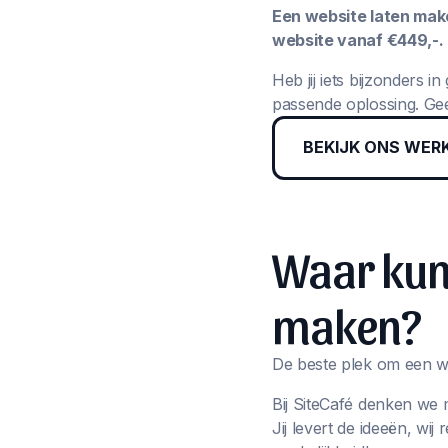
Een website laten maken
website vanaf €449,-.
Heb jij iets bijzonders 
passende oplossing. Gee
BEKIJK ONS WER
Waar kun 
maken?
De beste plek om een we
Bij SiteCafé denken we 
Jij levert de ideeën, wi