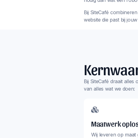
nodig dan wat een robot
Bij SiteCafé combineren 
website die past bij jou
Kernwaa
Bij SiteCafé draait alle
van alles wat we doen:
Maatwerk oplo
Wij leveren op maat