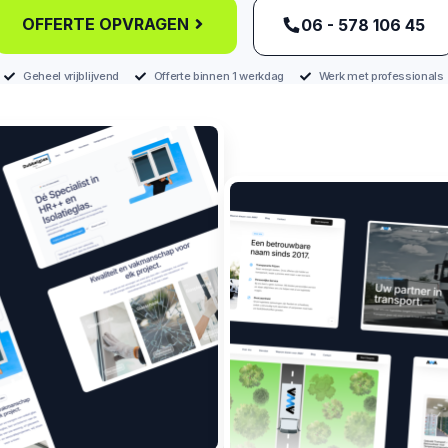
OFFERTE OPVRAGEN
‪06 - 578 106 45‬
Geheel vrijblijvend
Offerte binnen 1 werkdag
Werk met professionals