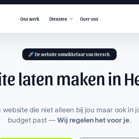
Ons werk
Diensten
Over ons
De website ontwikkelaar van Heesch.
te laten maken in
H
De
#1
web agency voor
snel groeiende
s
bedrijven.
arketing
 website die niet alleen bij jou maar ook in 
budget past —
Wij regelen het voor je
.