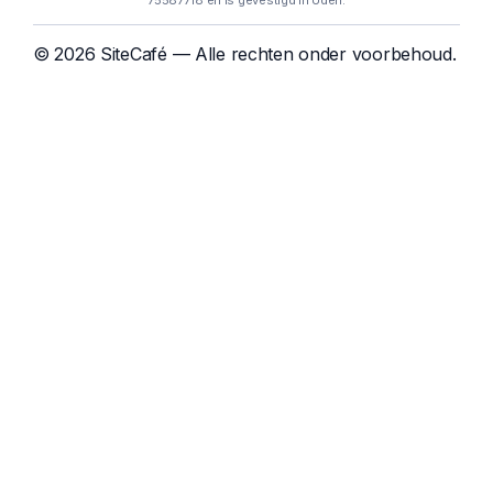
75587718 en is gevestigd in Uden.
© 2026 SiteCafé — Alle rechten onder voorbehoud.