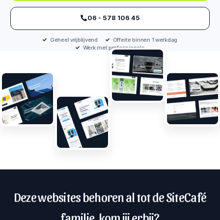
‪06 - 578 106 45‬
Geheel vrijblijvend
Offerte binnen 1 werkdag
Werk met professionals
Deze websites behoren al tot de SiteCafé
familie, kom jij erbij?