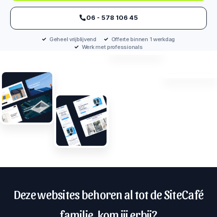
‪06 - 578 106 45‬
Geheel vrijblijvend
Offerte binnen 1 werkdag
Werk met professionals
Deze websites behoren al tot de SiteCafé
familie, kom jij erbij?