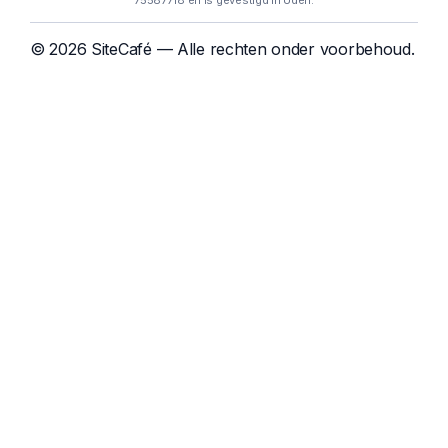
75587718 en is gevestigd in Uden.
© 2026 SiteCafé — Alle rechten onder voorbehoud.