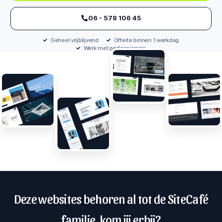
‪06 - 578 106 45‬
Geheel vrijblijvend
Offerte binnen 1 werkdag
Werk met professionals
Deze websites behoren al tot de SiteCafé
familie, kom jij erbij?