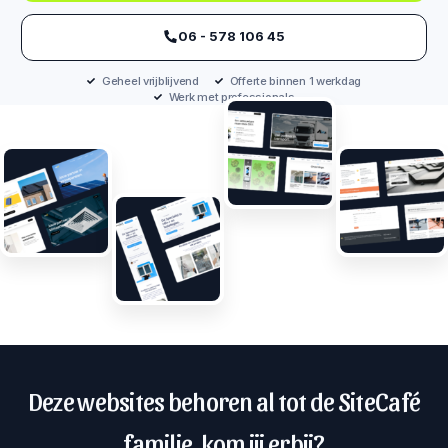
‪06 - 578 106 45‬
Geheel vrijblijvend
Offerte binnen 1 werkdag
Werk met professionals
Deze websites behoren al tot de SiteCafé
familie, kom jij erbij?