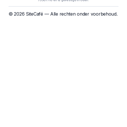
75587718 en is gevestigd in Uden.
© 2026 SiteCafé — Alle rechten onder voorbehoud.