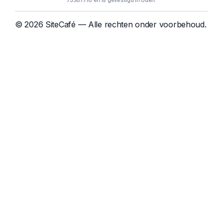
75587718 en is gevestigd in Uden.
© 2026 SiteCafé — Alle rechten onder voorbehoud.