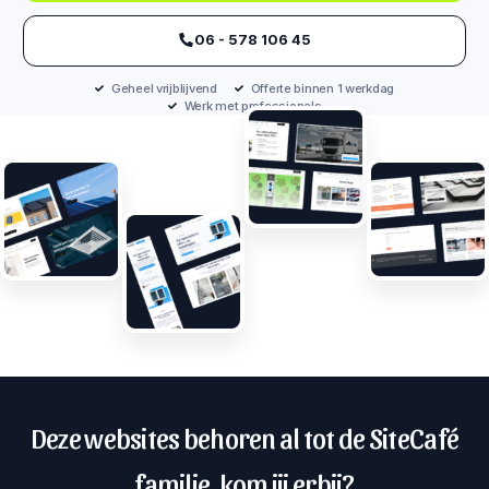
‪06 - 578 106 45‬
Geheel vrijblijvend
Offerte binnen 1 werkdag
Werk met professionals
Deze websites behoren al tot de SiteCafé
familie, kom jij erbij?