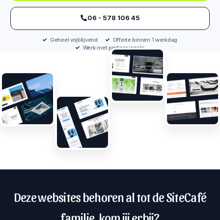
‪06 - 578 106 45‬
Geheel vrijblijvend
Offerte binnen 1 werkdag
Werk met professionals
Deze websites behoren al tot de SiteCafé
familie, kom jij erbij?