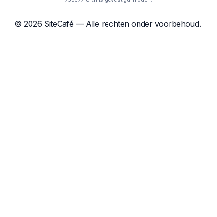
75587718 en is gevestigd in Uden.
© 2026 SiteCafé — Alle rechten onder voorbehoud.