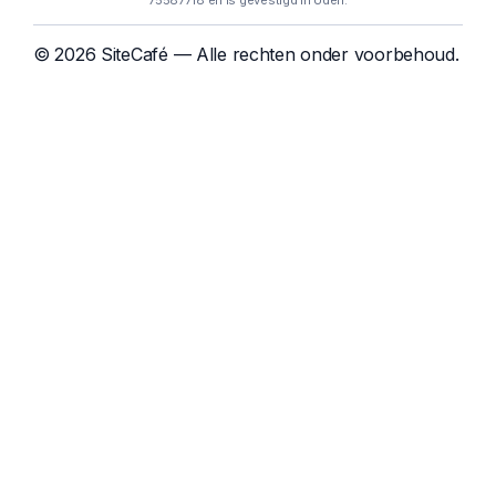
75587718 en is gevestigd in Uden.
© 2026 SiteCafé — Alle rechten onder voorbehoud.