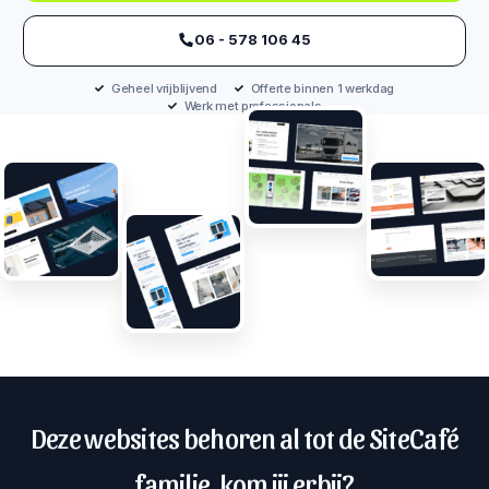
‪06 - 578 106 45‬
Geheel vrijblijvend
Offerte binnen 1 werkdag
Werk met professionals
Deze websites behoren al tot de SiteCafé
familie, kom jij erbij?